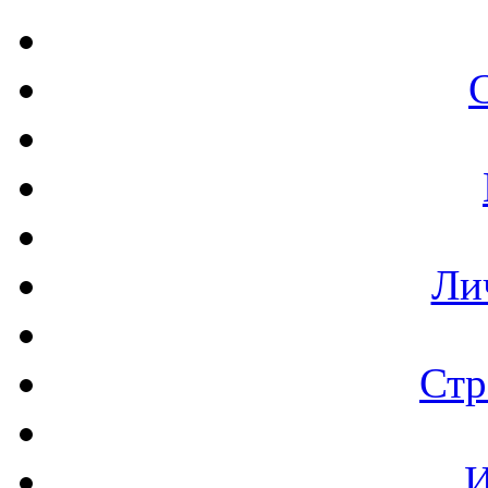
Ли
Стр
И