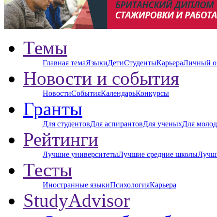
Темы
Главная тема
Языки
Дети
Студенты
Карьера
Личный о
Новости и события
Новости
События
Календарь
Конкурсы
Гранты
Для студентов
Для аспирантов
Для ученых
Для молод
Рейтинги
Лучшие университеты
Лучшие средние школы
Лучш
Тесты
Иностранные языки
Психология
Карьера
StudyAdvisor