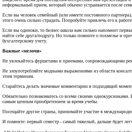
неформальный прием, который обычно устраивается после сем
Если вы человек семейный (или имеете постоянного партнера),
этого очень сильно страдать. Попробуйте привлечь его к работ
Если вы одиноки, то бизнес-школа вам сильно напомнит первы
найти себе друга/подругу. Но только помните о похмелье и пр
бухгалтерскому учету.
Важные «мелочи»
Не увлекайтесь фуршетами и приемами, сопровождающими рекр
Не злоупотребляйте модными выражениями из области консалтинга
этим терминам.
Старайтесь делать значимые комментарии в подходящий момент
Обязательно познакомьтесь со всеми своими однокурсниками. 
самым ценным приобретением за время учебы.
Посещайте другие страны, принимайте участие в международ
И помните: первый семестр - самый тяжелый, дальше будет лег