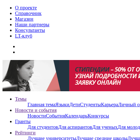
О проекте
Справочник
Магазин
Наши партнеры
Консультанты
LT-клуб
Темы
Главная тема
Языки
Дети
Студенты
Карьера
Личный о
Новости и события
Новости
События
Календарь
Конкурсы
Гранты
Для студентов
Для аспирантов
Для ученых
Для молод
Рейтинги
Лучшие университеты
Лучшие средние школы
Лучш