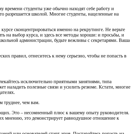
ому времени студенты уже обычно находят себе работу и
это разрешается школой. Многие студенты, нацеленные на
 курсе сконцентрироваться именно на рекрутинге. Не верьте
ть на выбор курса, и здесь все методы хороши: и просьбы, и
 школьной администрации, будьте вежливы с секретарями. Ваша
ских правил, отнеситесь к нему серьезно, чтобы не попасть в
влекайтесь исключительно приятными занятиями, типа
ет наладить полезные связи и усилить резюме. Кстати, многие
ателях.
м труднее, чем вам.
ющих. Это – несомненный плюс к вашему опыту руководителя.
о их мнению, это демонстрирует равнодушное отношение к
ний или основателей старт-апов. Постарайтесь попасть на