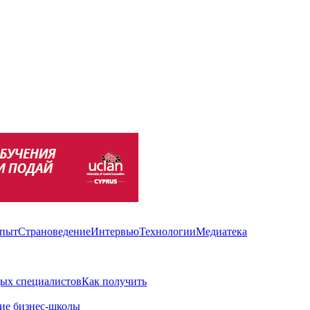
пыт
Страноведение
Интервью
Технологии
Медиатека
ых специалистов
Как получить
ие бизнес-школы