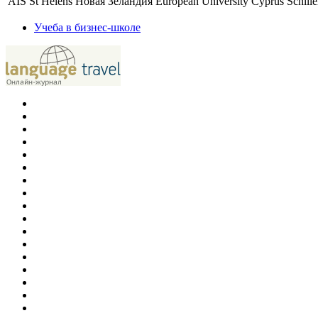
AIS St Helens Новая Зеландия
European University Cyprus
Schill
Учеба в бизнес-школе