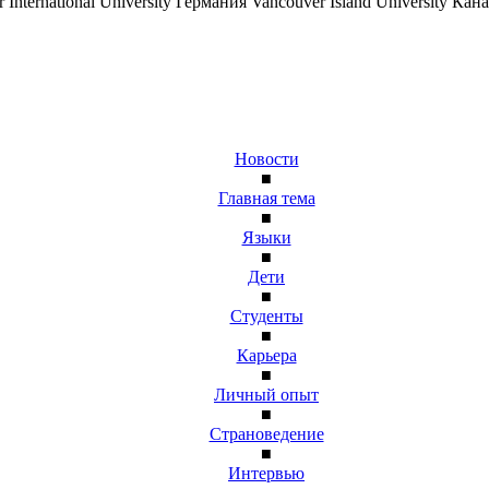
er International University Германия
Vancouver Island University Кан
Новости
■
Главная тема
■
Языки
■
Дети
■
Студенты
■
Карьера
■
Личный опыт
■
Страноведение
■
Интервью