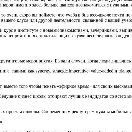
инаров: именно здесь больше шансов познакомиться с нужными 
 то очень скоро вы поймете, что учеба в бизнесе-школе почти н
е вашего клуба или другой деятельности, связанной с вашей уче
й курс в институте с новыми знакомствами, вечеринками, выпив
очих неприятностях, поджидающих загулявшего человека следующ
утинговые мероприятия. Бывали случаи, когда люди лишались р
, такими как synergy, strategic imperative, value-added и trian
, вместо того чтобы искать «эфирное время» для своих высказы
Ведущие бизнес-школы отбирают лучших кандидатов со всего мир
ных проектах школы. Современным рекрутерам нужны мобильны
че!