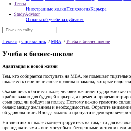
Тесты
Иностранные языки
Психология
Карьера
StudyAdvisor
Отзывы об учебе за рубежом
Первая
/
Справочник
/
МВА
/
Учеба в бизнес-школе
Учеба в бизнес-школе
Адаптация к новой жизни
Тем, кто собирается поступать на МВА, не помешает тщательно
школе есть свои неписаные правила и законы, которые надо зна
Оказавшись в бизнес-школе, человек начинает судорожно хвататьс
крайне важно для будущей карьеры, а времени продемонстриров
срыв вряд ли пойдут на пользу. Поэтому важно грамотно спла
баланс между желанием и необходимостью. Обратите внимание на
об удовольствии. Иногда можно и пропустить деловую вечеринк
На занятиях в школе сконцентрируйтесь на том, что для вас я
преподавателями - они могут быть бесценными источниками и