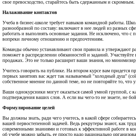
свое превосходство, старайтесь быть сдержанным и скромным.
Налаживание контактов
Учеба в бизнес-школе требует навыков командной работы. Школ
разнообразной по составу: включают в нее людей из разных сф
работать и выполнять основные задания. Не исключено, что с 
вопреки личному отношению и предпочтениям.
Команды обычно устанавливают свои правила и утверждают раб
поможет в распределении обязанностей и заданий. Участвуйте 
продажах. Это не только расширит ваши знания, но минимизир
Учитесь говорить на публике. На втором курсе вам придется п
первых занятиях вас ждет так называемый "холодный душ" (cold
собственное мнение по данной теме, но не повторяйте то, что 
Ваши однокурсники могут оказаться самой умной группой, с как
подтверждения ваших слов. А если вы чего-то не знаете, не бой
Формулирование целей
Вы должны знать, ради чего учитесь, в какой сфере собираетес
вашей первостепенной задачей. Ведь рекрутеры знают, как тр
современными знаниями и готовых к эффективной работе в конк
об учебе можно забыть, ее просто надо рационально организова