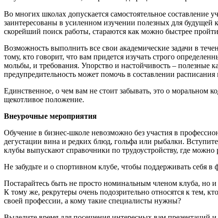
Во многих школах допускается самостоятельное составление уче
заинтересованы в усиленном изучении полезных для будущей к
скорейший поиск работы, стараются как можно быстрее пройти 
Возможность выполнить все свои академические задачи в течен
тому, кто говорит, что вам придется изучать строго определен
мольбы, и требования. Упорство и настойчивость – полезные к
предупредительность может помочь в составлении расписания 
Единственное, о чем вам не стоит забывать, это о моральном ко
щекотливое положение.
Внеурочные мероприятия
Обучение в бизнес-школе невозможно без участия в професси
дегустации вина и редких блюд, гольфа или рыбалки. Вступит
клубы выпускают справочники по трудоустройству, где можно 
Не забудьте и о спортивном клубе, чтобы поддерживать себя в ф
Постарайтесь быть не просто номинальным членом клуба, но и
К тому же, рекрутеры очень подозрительно относятся к тем, 
своей профессии, а кому такие специалисты нужны?
Выделите время для посещения интересных вам презентаций и 