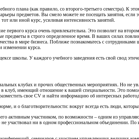
бного плана (как правило, со второго-третьего семестра). К эт
арьеры предметов. Вы смело можете не посещать занятия, если 
тот или иной курс, усиливая интенсивность занятий.
ие первого курса очень привлекательна. Это позволит на втором
ные предметы в строго определенное время. В ваших силах повлия
ачества в мире бизнеса. Поближе познакомьтесь с сотрудниками
и изменении курса.
дексе школы. У каждого учебного заведения есть свой свод этиче
ональных клубах и прочих общественных мероприятиях. Но не у
е в клуб, имеющий отношение к вашей специальности. Это помож
разместить свое CV и найти информацию об интересных работод
орме, и о благотворительности: вокруг всегда есть люди, которы
 его активным участником, по возможности – одним из управля
кто не участвовал ни в одном профессиональном объединении. П
конференций, семинаров с участием управляющих ведущих компа