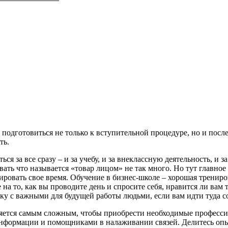
 подготовиться не только к вступительной процедуре, но и посл
ть.
я за все сразу – и за учебу, и за внеклассную деятельность, и за
ать что называется «товар лицом» не так много. Но тут главно
нировать свое время. Обучение в бизнес-школе – хорошая трени
 то, как вы проводите день и спросите себя, нравится ли вам то
у с важными для будущей работы людьми, если вам идти туда со
вляется самым сложным, чтобы приобрести необходимые професси
нформации и помощниками в налаживании связей. Делитесь опы