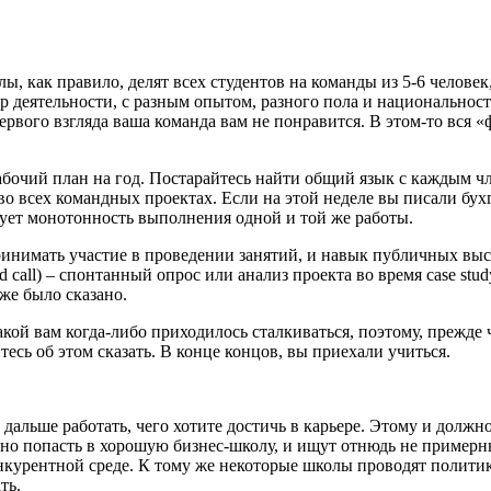
ы, как правило, делят всех студентов на команды из 5-6 челове
ер деятельности, с разным опытом, разного пола и национальнос
первого взгляда ваша команда вам не понравится. В этом-то вся
очий план на год. Постарайтесь найти общий язык с каждым чл
во всех командных проектах. Если на этой неделе вы писали бух
ует монотонность выполнения одной и той же работы.
ринимать участие в проведении занятий, и навык публичных выст
 call) – спонтанный опрос или анализ проекта во время case st
уже было сказано.
ой вам когда-либо приходилось сталкиваться, поэтому, прежде ч
тесь об этом сказать. В конце концов, вы приехали учиться.
ь дальше работать, чего хотите достичь в карьере. Этому и дол
удно попасть в хорошую бизнес-школу, и ищут отнюдь не приме
урентной среде. К тому же некоторые школы проводят политику 
ть.