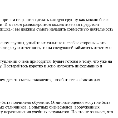
к, причем стараются сделать каждую группу как можно более
ти. И в таком разношерстном коллективе вам предстоит
 «фишка»: вы должны суметь наладить совместную деятельность
еном группы, узнайте их сильные и слабые стороны – это
галтерскую отчетность, то на следующей займитесь отчетом о
уплений очень пригодится. Будьте готовы к тому, что уже на
udy. Постарайтесь коротко и ясно изложить информацию и
ем делать смелые заявления, позаботьтесь о фактах для
жно быть подчинено обучение. Отличные оценки могут не быть
рных отличников, а опытных бизнесменов, вооруженных
неразглашения учебных результатов. Но это не означает, что