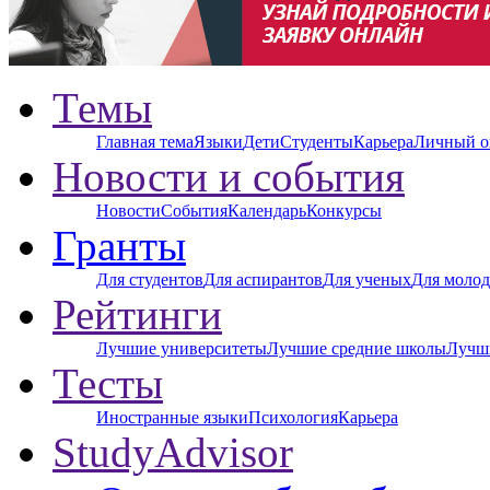
Темы
Главная тема
Языки
Дети
Студенты
Карьера
Личный о
Новости и события
Новости
События
Календарь
Конкурсы
Гранты
Для студентов
Для аспирантов
Для ученых
Для молод
Рейтинги
Лучшие университеты
Лучшие средние школы
Лучш
Тесты
Иностранные языки
Психология
Карьера
StudyAdvisor