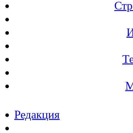
Стр
И
Т
М
Редакция