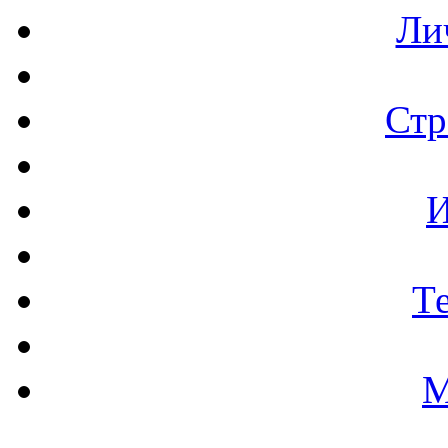
Ли
Стр
И
Т
М