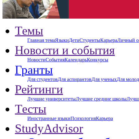
Темы
Главная тема
Языки
Дети
Студенты
Карьера
Личный о
Новости и события
Новости
События
Календарь
Конкурсы
Гранты
Для студентов
Для аспирантов
Для ученых
Для молод
Рейтинги
Лучшие университеты
Лучшие средние школы
Лучш
Тесты
Иностранные языки
Психология
Карьера
StudyAdvisor