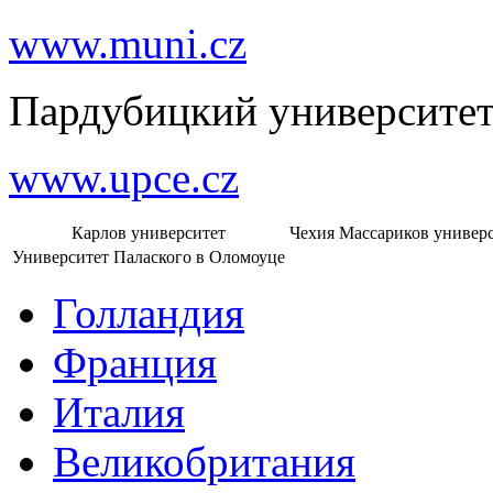
www.muni.cz
Пардубицкий университе
www.upce.cz
Карлов университет
Чехия
Массариков универс
Университет Палаского в Оломоуце
Голландия
Франция
Италия
Великобритания