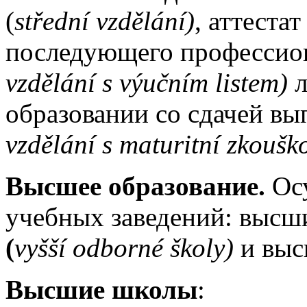
(
střední vzdělání)
, аттеста
последующего профессион
vzdělání s výučním listem)
л
образовании со сдачей вы
vzdělání s maturitní zkoušk
Высшее образование.
Ос
учебных заведений: выс
(
vyšší odborné školy)
и вы
Высшие школы
: