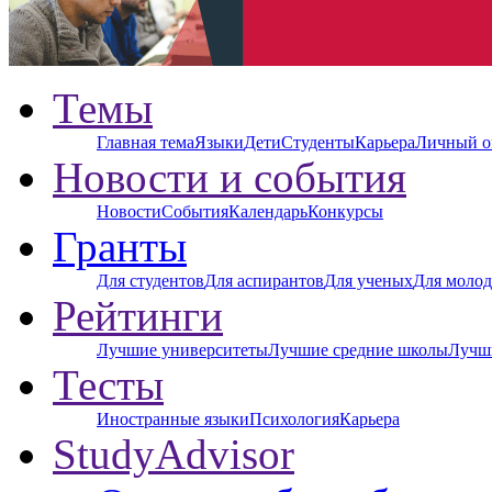
Темы
Главная тема
Языки
Дети
Студенты
Карьера
Личный о
Новости и события
Новости
События
Календарь
Конкурсы
Гранты
Для студентов
Для аспирантов
Для ученых
Для молод
Рейтинги
Лучшие университеты
Лучшие средние школы
Лучш
Тесты
Иностранные языки
Психология
Карьера
StudyAdvisor