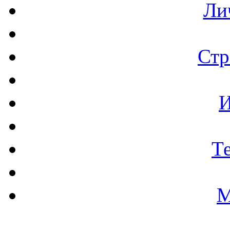
Ли
Стр
И
Т
М