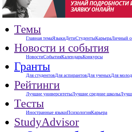
Темы
Главная тема
Языки
Дети
Студенты
Карьера
Личный о
Новости и события
Новости
События
Календарь
Конкурсы
Гранты
Для студентов
Для аспирантов
Для ученых
Для молод
Рейтинги
Лучшие университеты
Лучшие средние школы
Лучш
Тесты
Иностранные языки
Психология
Карьера
StudyAdvisor