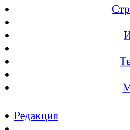
Стр
И
Т
М
Редакция