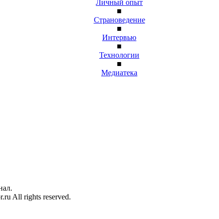
Личный опыт
■
Страноведение
■
Интервью
■
Технологии
■
Медиатека
нал.
u All rights reserved.