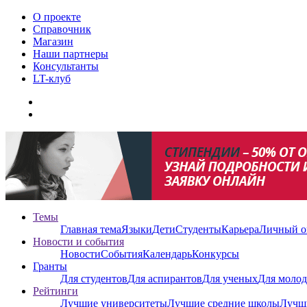
О проекте
Справочник
Магазин
Наши партнеры
Консультанты
LT-клуб
Темы
Главная тема
Языки
Дети
Студенты
Карьера
Личный о
Новости и события
Новости
События
Календарь
Конкурсы
Гранты
Для студентов
Для аспирантов
Для ученых
Для молод
Рейтинги
Лучшие университеты
Лучшие средние школы
Лучш