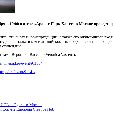
ября в 19:00 в отеле «Арарат Парк Хаятт» в Москве пройдет 
те, финансах и юриспруденции, а также его бизнес-школа вход
туры на итальянском и английском языках (8 англоязычных прог
а стипендию.
нтами Вероника Вассена (Veronica Vassena).
car.timepad.ru/event/91138/
timepad.ru/event/91141/
а UCLan Cyprus в Москве
м форуме European Creative Hub