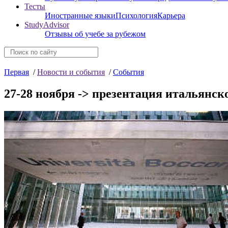
Тесты
Иностранные языки
Психология
Карьера
StudyAdvisor
Отзывы об учебе за рубежом
Первая
/
Новости и события
/
События
27-28 ноября -> презентация итальянск