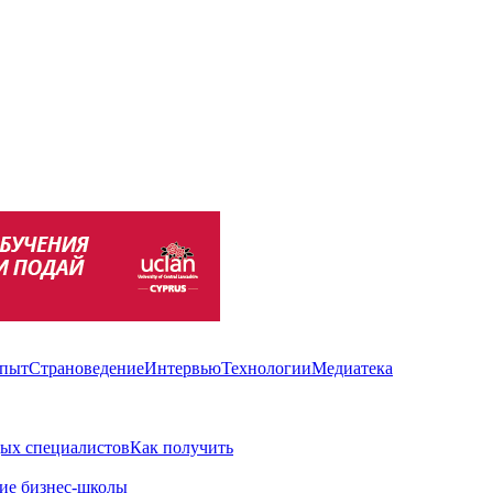
пыт
Страноведение
Интервью
Технологии
Медиатека
ых специалистов
Как получить
ие бизнес-школы