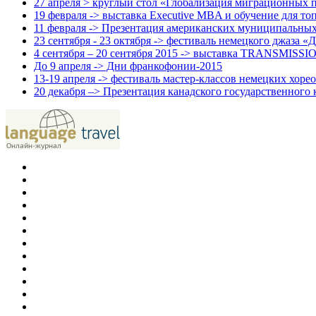
27 апреля > круглый стол «Глобализация миграционных п
19 февраля -> выставка Executive MBA и обучение для т
11 февраля -> Презентация американских муниципальных 
23 сентября - 23 октября -> фестиваль немецкого джаза «Д
4 сентября – 20 сентября 2015 -> выставка TRANSMISSION
До 9 апреля -> Дни франкофонии-2015
13-19 апреля -> фестиваль мастер-классов немецких хоре
20 декабря –> Презентация канадского государственного 