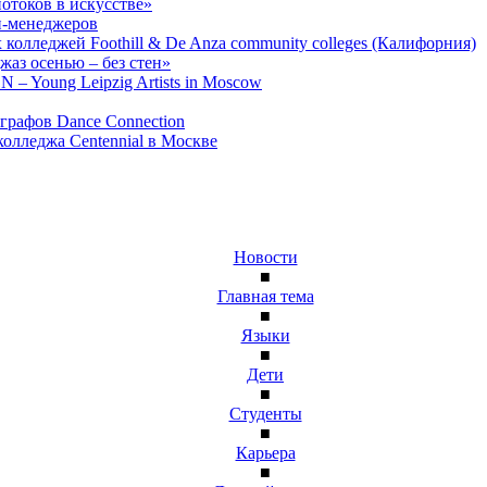
отоков в искусстве»
оп-менеджеров
колледжей Foothill & De Anza community colleges (Калифорния)
жаз осенью – без стен»
 – Young Leipzig Artists in Moscow
ографов Dance Connection
колледжа Centennial в Москве
Новости
■
Главная тема
■
Языки
■
Дети
■
Студенты
■
Карьера
■