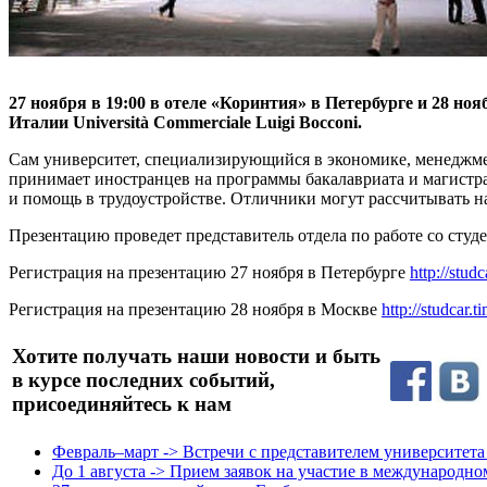
27 ноября в 19:00 в отеле «Коринтия» в Петербурге и 28 но
Италии Università Commerciale Luigi Bocconi.
Сам университет, специализирующийся в экономике, менеджмен
принимает иностранцев на программы бакалавриата и магистра
и помощь в трудоустройстве. Отличники могут рассчитывать н
Презентацию проведет представитель отдела по работе со студе
Регистрация на презентацию 27 ноября в Петербурге
http://stud
Регистрация на презентацию 28 ноября в Москве
http://studcar.
Хотите получать наши новости и быть
в курсе последних событий,
присоединяйтесь к нам
Февраль–март -> Встречи с представителем университет
До 1 августа -> Прием заявок на участие в международно