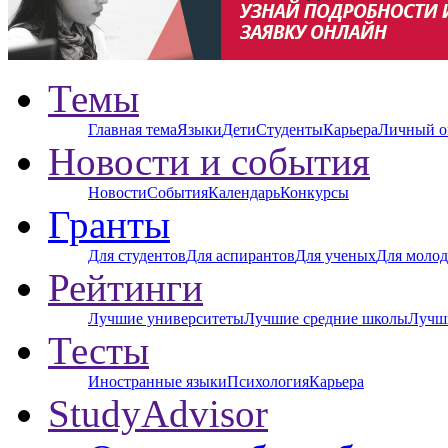
Темы
Главная тема
Языки
Дети
Студенты
Карьера
Личный о
Новости и события
Новости
События
Календарь
Конкурсы
Гранты
Для студентов
Для аспирантов
Для ученых
Для молод
Рейтинги
Лучшие университеты
Лучшие средние школы
Лучш
Тесты
Иностранные языки
Психология
Карьера
StudyAdvisor