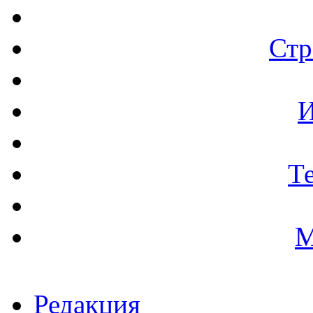
Стр
И
Т
М
Редакция