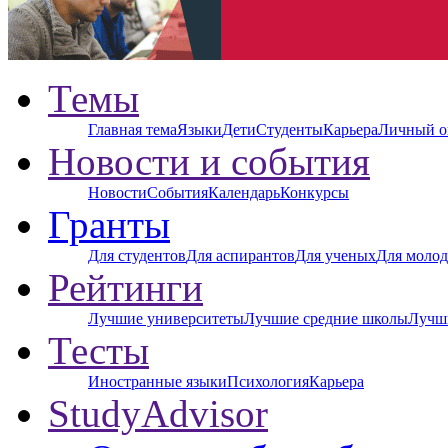
Темы
Главная тема
Языки
Дети
Студенты
Карьера
Личный о
Новости и события
Новости
События
Календарь
Конкурсы
Гранты
Для студентов
Для аспирантов
Для ученых
Для молод
Рейтинги
Лучшие университеты
Лучшие средние школы
Лучш
Тесты
Иностранные языки
Психология
Карьера
StudyAdvisor